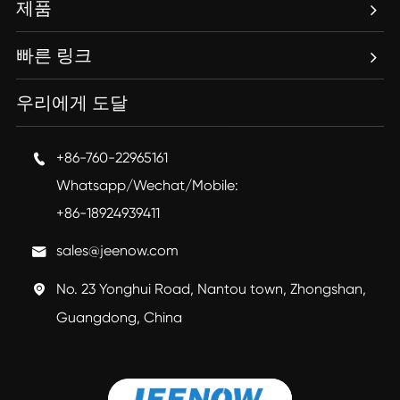
제품
빠른 링크
우리에게 도달
+86-760-22965161

Whatsapp/Wechat/Mobile:
+86-18924939411
sales@jeenow.com

No. 23 Yonghui Road, Nantou town, Zhongshan,

Guangdong, China